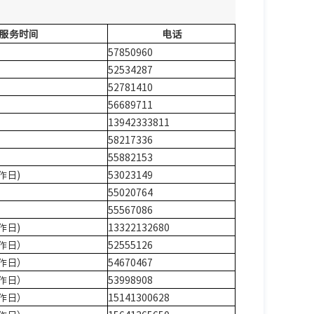
】
服务时间
电话
57850960
52534287
52781410
56689711
13942333811
58217336
55882153
工作日)
53023149
55020764
55567086
工作日)
13322132680
（工作日）
52555126
（工作日）
54670467
（工作日）
53998908
（工作日）
15141300628