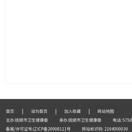
|
|
|
首页
设为首页
加入收藏
网站地图
主办:抚顺市卫生健康委
承办:抚顺市卫生健康委
电话: 5750
备案/许可证号:辽ICP备20008111号
网站标识码: 2104000030