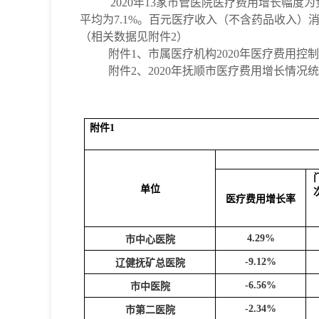
2020年
13家市管医院医疗费用增长幅度为
平均为7.
1
%。百元医疗收入（不含药品收入）
（相关数据见附件
2）
附件
1、市属医疗机构
2020年
医疗费用控制
附件
2、
2020年
抚顺市医疗费用增长情况统
附件1
单位
医疗费用增长率
4.29%
市中心医院
-9.12%
辽健抚矿总医院
-6.56%
市中医院
-2.34%
市第二医院