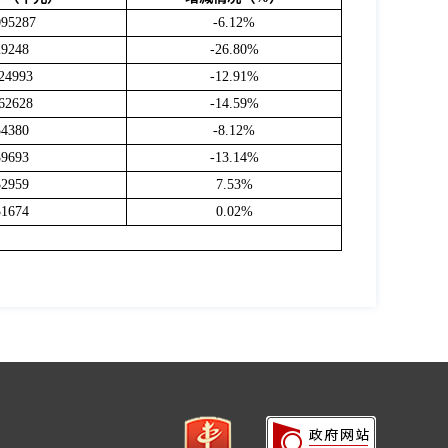
095287
-6.12%
29248
-
26.80
%
24993
-
12.91
%
62628
-14.59
%
34380
-8.12
%
39693
-13.14
%
32959
7.53
%
31674
0.02
%