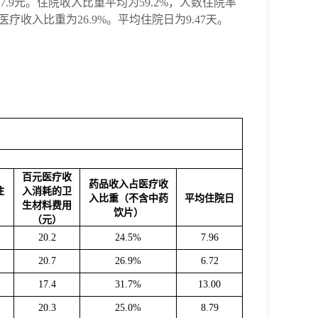
7
.
9
元。住院收入比重平均为
59
.
2
%，人数住院率
医疗收入比重为
26.9
%。平均住院日为9.
47
天。
百元医疗收
药品收入占医疗收
住
入消耗的卫
入比重（不含中药
平均住院日
生材料费用
饮片）
（元）
%
20.2
24.5%
7.96
%
20.7
26.9%
6.72
%
17.4
31.7%
13.00
%
20.3
25.0%
8.79