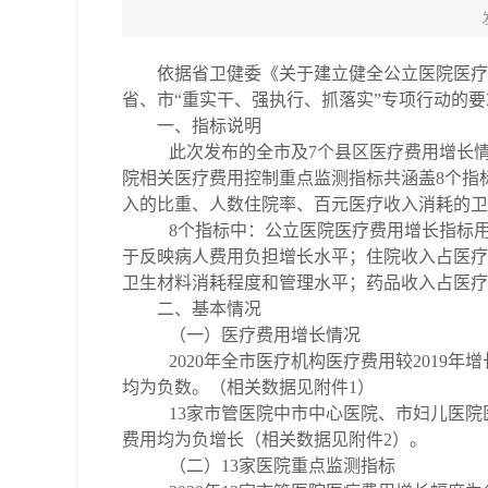
依据
省卫健委
《关于建立健全公立医院医疗
省、市
“重实干、强执行、抓落实”专项行动的要
一、指标说明
此次发布的全市及
7个县区医疗费用增长
院相关医疗费用控制重点监测指标共涵盖8个指
入的比重、人数住院率、百元医疗收入消耗的卫
8个指标中：公立医院医疗费用增长指标
于反映病人费用负担增长水平；住院收入占医疗
卫生材料消耗程度和管理水平；药品收入占医疗
二、基本情况
（一）医疗费用增长情况
2020年
全市医疗机构医疗费用较
2019年
增
均为负数。（相关数据见附件
1）
13家市管医院中市
中心医院、市妇儿医院
费用
均为
负增长
（相关数据见附件
2）。
（二）
13家医院重点监测指标