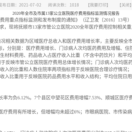
发布日期：2021-07-02
阅读次数：
1018
【
我要打印
】
【
关闭
2020年
全市及市属
13家公立医院医疗费用指标监测情况报告
费用重点指标监测和发布制度的通知》（辽卫发〔
2016〕13号
求
，
现将抚顺市
1
3
家市管公立医院
2020
全年
医疗费用控制相关重
情况相关数据为区域医疗总收入和医疗费用增长率，主要反映全市
标，分别是：医疗费用增长、门诊病人次均医药费用及增幅、住
生材料费用、药品收入占医疗收入比重（不含中药饮片）和平均
用于反映市管公立医院医疗费用总体增长情况；门诊病人次均医
收入的比重和人数住院率两项指标用于反映医院合理诊疗情况；
收入比重用于反映医院药品费用水平和收入结构；平均住院日用
长率为负
6.12
%。7个县区中
望花
区费用增幅
7.53
%、
顺城区
医疗
医疗费用有所增长，但增幅均未超过
6
%
；
市眼病医院、市传染病