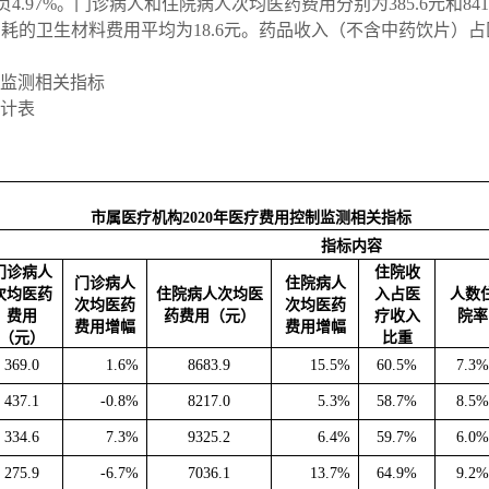
负
4.97
%。门诊病人和住院病人次均医药费用分别为
385.6
元和
8
41
消耗的卫生材料费用平均为
18.6
元。药品收入（不含中药饮片）占
监测相关指标
计表
市属医疗机构
2020年
医疗费用控制监测相关指标
指标内容
门诊病人
住院收
门诊病人
住院病人
次均医药
住院病人次均医
入占医
人数
次均医药
次均医药
费用
药费用（元）
疗收入
院率
费用增幅
费用增幅
（元）
比重
369.0
1.6%
8683.9
15.5%
60.5%
7.3
437.1
-0.8%
8217.0
5.3%
58.7%
8.5
334.6
7.3%
9325.2
6.4%
59.7%
6.0
275.9
-6.7%
7036.1
13.7%
64.9%
9.2