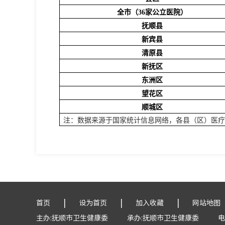
全市（3
6
家公立医院）
抚顺县
新宾县
清原县
新抚区
东洲区
望花区
顺城区
注：数据来源于国家统计信息网络，各县（区）医
|
|
|
首页
设为首页
加入收藏
网站地图
主办:抚顺市卫生健康委
承办:抚顺市卫生健康委
电